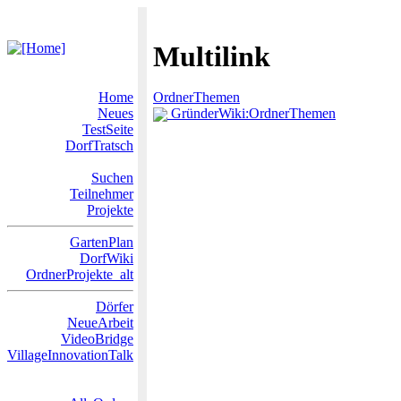
Multilink
Home
OrdnerThemen
Neues
GründerWiki:OrdnerThemen
TestSeite
DorfTratsch
Suchen
Teilnehmer
Projekte
GartenPlan
DorfWiki
OrdnerProjekte_alt
Dörfer
NeueArbeit
VideoBridge
VillageInnovationTalk