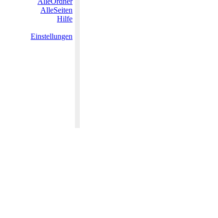
AlleOrdner
AlleSeiten
Hilfe
Einstellungen