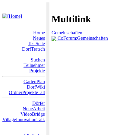
Multilink
Home
Gemeinschaften
Neues
CoForum:Gemeinschaften
TestSeite
DorfTratsch
Suchen
Teilnehmer
Projekte
GartenPlan
DorfWiki
OrdnerProjekte_alt
Dörfer
NeueArbeit
VideoBridge
VillageInnovationTalk