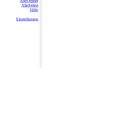
AlleOrdner
AlleSeiten
Hilfe
Einstellungen