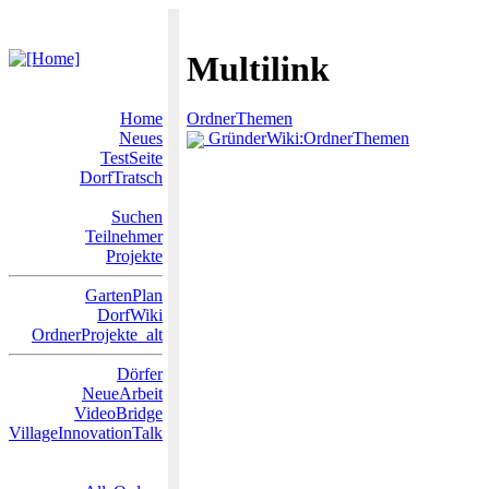
Multilink
Home
OrdnerThemen
Neues
GründerWiki:OrdnerThemen
TestSeite
DorfTratsch
Suchen
Teilnehmer
Projekte
GartenPlan
DorfWiki
OrdnerProjekte_alt
Dörfer
NeueArbeit
VideoBridge
VillageInnovationTalk