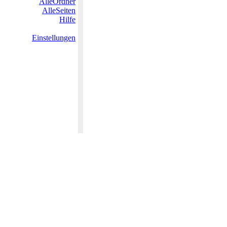
AlleOrdner
AlleSeiten
Hilfe
Einstellungen