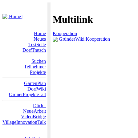
Multilink
Home
Kooperation
Neues
GründerWiki:Kooperation
TestSeite
DorfTratsch
Suchen
Teilnehmer
Projekte
GartenPlan
DorfWiki
OrdnerProjekte_alt
Dörfer
NeueArbeit
VideoBridge
VillageInnovationTalk