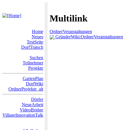
Multilink
Home
OrdnerVeranstaltungen
Neues
GründerWiki:OrdnerVeranstaltungen
TestSeite
DorfTratsch
Suchen
Teilnehmer
Projekte
GartenPlan
DorfWiki
OrdnerProjekte_alt
Dörfer
NeueArbeit
VideoBridge
VillageInnovationTalk