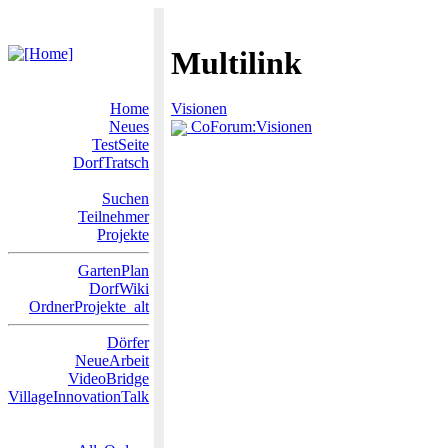
Multilink
Home
Visionen
Neues
CoForum:Visionen
TestSeite
DorfTratsch
Suchen
Teilnehmer
Projekte
GartenPlan
DorfWiki
OrdnerProjekte_alt
Dörfer
NeueArbeit
VideoBridge
VillageInnovationTalk