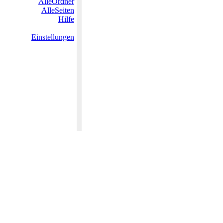
AlleOrdner
AlleSeiten
Hilfe
Einstellungen