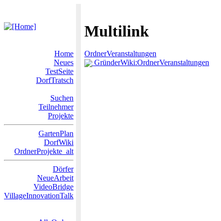
Multilink
Home
OrdnerVeranstaltungen
Neues
GründerWiki:OrdnerVeranstaltungen
TestSeite
DorfTratsch
Suchen
Teilnehmer
Projekte
GartenPlan
DorfWiki
OrdnerProjekte_alt
Dörfer
NeueArbeit
VideoBridge
VillageInnovationTalk