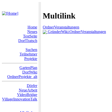
Multilink
Home
OrdnerVeranstaltungen
Neues
GründerWiki:OrdnerVeranstaltungen
TestSeite
DorfTratsch
Suchen
Teilnehmer
Projekte
GartenPlan
DorfWiki
OrdnerProjekte_alt
Dörfer
NeueArbeit
VideoBridge
VillageInnovationTalk