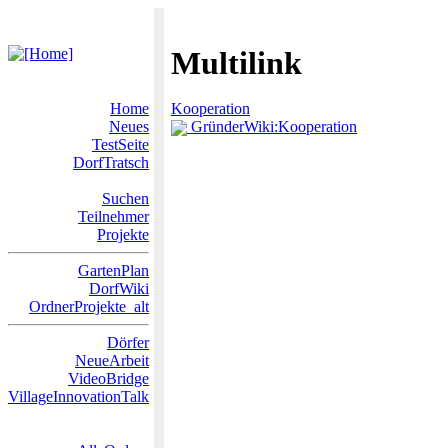
Multilink
Home
Kooperation
Neues
GründerWiki:Kooperation
TestSeite
DorfTratsch
Suchen
Teilnehmer
Projekte
GartenPlan
DorfWiki
OrdnerProjekte_alt
Dörfer
NeueArbeit
VideoBridge
VillageInnovationTalk