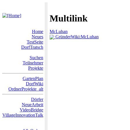
Multilink
Home
McLuhan
Neues
GründerWiki:McLuhan
TestSeite
DorfTratsch
Suchen
Teilnehmer
Projekte
GartenPlan
DorfWiki
OrdnerProjekte_alt
Dörfer
NeueArbeit
VideoBridge
VillageInnovationTalk