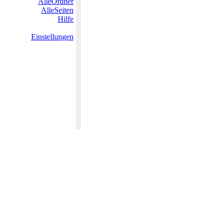
AlleOrdner
AlleSeiten
Hilfe
Einstellungen