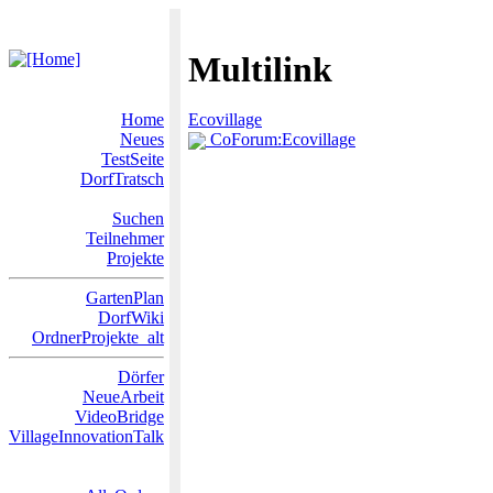
Multilink
Home
Ecovillage
Neues
CoForum:Ecovillage
TestSeite
DorfTratsch
Suchen
Teilnehmer
Projekte
GartenPlan
DorfWiki
OrdnerProjekte_alt
Dörfer
NeueArbeit
VideoBridge
VillageInnovationTalk