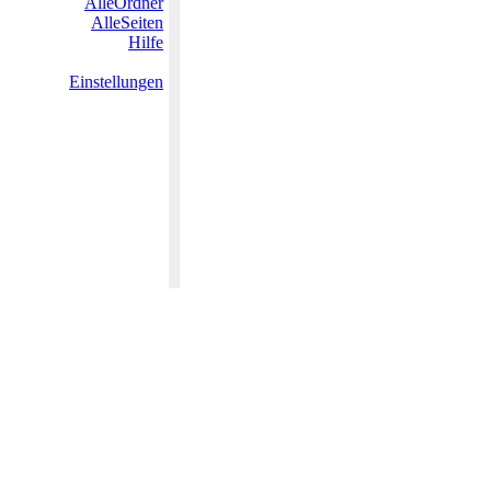
AlleOrdner
AlleSeiten
Hilfe
Einstellungen