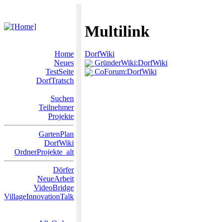
Multilink
Home
DorfWiki
Neues
GründerWiki:DorfWiki
TestSeite
CoForum:DorfWiki
DorfTratsch
Suchen
Teilnehmer
Projekte
GartenPlan
DorfWiki
OrdnerProjekte_alt
Dörfer
NeueArbeit
VideoBridge
VillageInnovationTalk