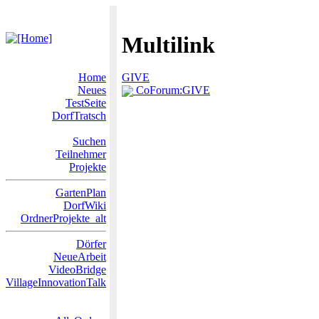
Multilink
Home
GIVE
Neues
CoForum:GIVE
TestSeite
DorfTratsch
Suchen
Teilnehmer
Projekte
GartenPlan
DorfWiki
OrdnerProjekte_alt
Dörfer
NeueArbeit
VideoBridge
VillageInnovationTalk