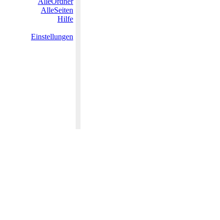
AlleOrdner
AlleSeiten
Hilfe
Einstellungen