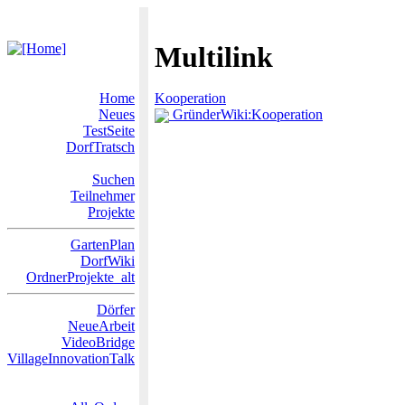
Multilink
Home
Kooperation
Neues
GründerWiki:Kooperation
TestSeite
DorfTratsch
Suchen
Teilnehmer
Projekte
GartenPlan
DorfWiki
OrdnerProjekte_alt
Dörfer
NeueArbeit
VideoBridge
VillageInnovationTalk