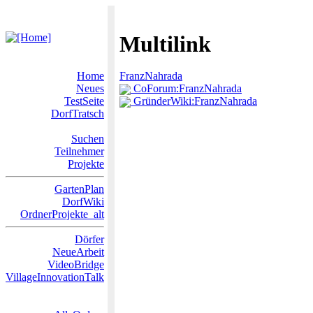
Multilink
Home
FranzNahrada
Neues
CoForum:FranzNahrada
TestSeite
GründerWiki:FranzNahrada
DorfTratsch
Suchen
Teilnehmer
Projekte
GartenPlan
DorfWiki
OrdnerProjekte_alt
Dörfer
NeueArbeit
VideoBridge
VillageInnovationTalk