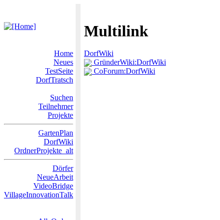
Multilink
Home
DorfWiki
Neues
GründerWiki:DorfWiki
TestSeite
CoForum:DorfWiki
DorfTratsch
Suchen
Teilnehmer
Projekte
GartenPlan
DorfWiki
OrdnerProjekte_alt
Dörfer
NeueArbeit
VideoBridge
VillageInnovationTalk