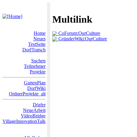
Multilink
Home
CoForum:OurCulture
Neues
GründerWiki:OurCulture
TestSeite
DorfTratsch
Suchen
Teilnehmer
Projekte
GartenPlan
DorfWiki
OrdnerProjekte_alt
Dörfer
NeueArbeit
VideoBridge
VillageInnovationTalk