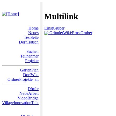
Multilink
Home
ErnstGruber
Neues
GründerWiki:ErnstGruber
TestSeite
DorfTratsch
Suchen
Teilnehmer
Projekte
GartenPlan
DorfWiki
OrdnerProjekte_alt
Dörfer
NeueArbeit
VideoBridge
VillageInnovationTalk