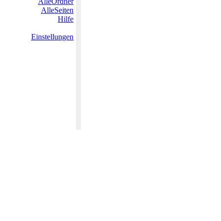
AlleOrdner
AlleSeiten
Hilfe
Einstellungen