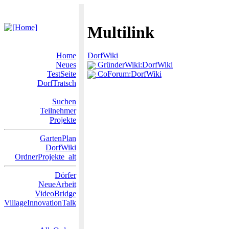
Multilink
Home
DorfWiki
Neues
GründerWiki:DorfWiki
TestSeite
CoForum:DorfWiki
DorfTratsch
Suchen
Teilnehmer
Projekte
GartenPlan
DorfWiki
OrdnerProjekte_alt
Dörfer
NeueArbeit
VideoBridge
VillageInnovationTalk