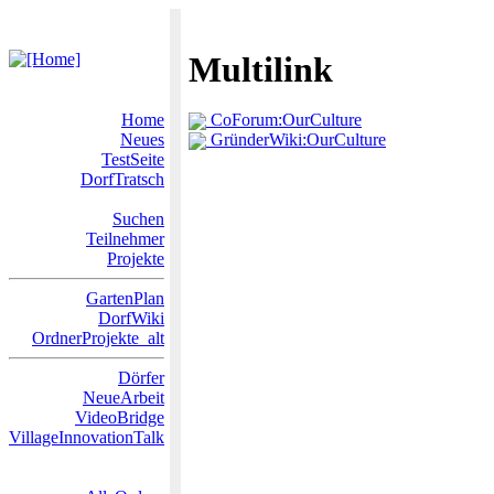
Multilink
Home
CoForum:OurCulture
Neues
GründerWiki:OurCulture
TestSeite
DorfTratsch
Suchen
Teilnehmer
Projekte
GartenPlan
DorfWiki
OrdnerProjekte_alt
Dörfer
NeueArbeit
VideoBridge
VillageInnovationTalk