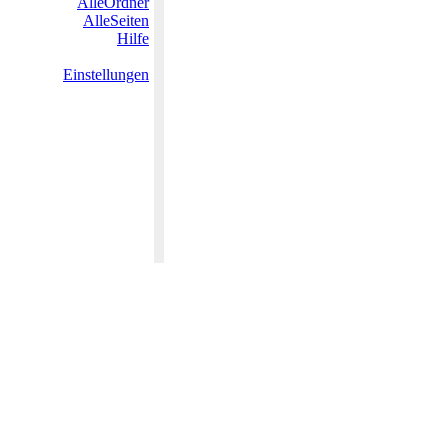
AlleOrdner
AlleSeiten
Hilfe
Einstellungen