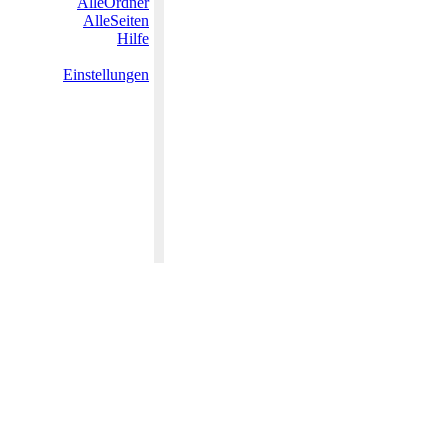
AlleOrdner
AlleSeiten
Hilfe
Einstellungen