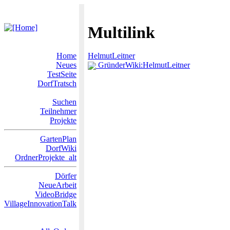
Multilink
Home
HelmutLeitner
Neues
GründerWiki:HelmutLeitner
TestSeite
DorfTratsch
Suchen
Teilnehmer
Projekte
GartenPlan
DorfWiki
OrdnerProjekte_alt
Dörfer
NeueArbeit
VideoBridge
VillageInnovationTalk