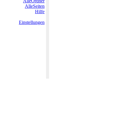
AlleOrdner
AlleSeiten
Hilfe
Einstellungen