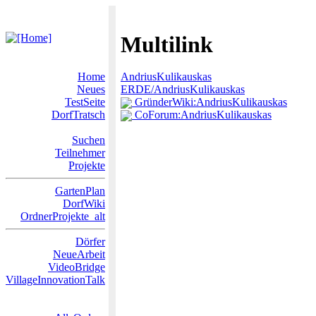
Multilink
Home
AndriusKulikauskas
Neues
ERDE/AndriusKulikauskas
TestSeite
GründerWiki:AndriusKulikauskas
DorfTratsch
CoForum:AndriusKulikauskas
Suchen
Teilnehmer
Projekte
GartenPlan
DorfWiki
OrdnerProjekte_alt
Dörfer
NeueArbeit
VideoBridge
VillageInnovationTalk