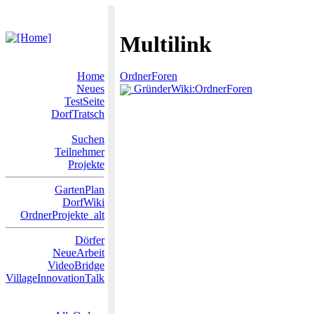
Multilink
Home
OrdnerForen
Neues
GründerWiki:OrdnerForen
TestSeite
DorfTratsch
Suchen
Teilnehmer
Projekte
GartenPlan
DorfWiki
OrdnerProjekte_alt
Dörfer
NeueArbeit
VideoBridge
VillageInnovationTalk