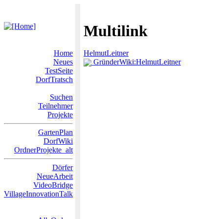
Multilink
Home
HelmutLeitner
Neues
GründerWiki:HelmutLeitner
TestSeite
DorfTratsch
Suchen
Teilnehmer
Projekte
GartenPlan
DorfWiki
OrdnerProjekte_alt
Dörfer
NeueArbeit
VideoBridge
VillageInnovationTalk