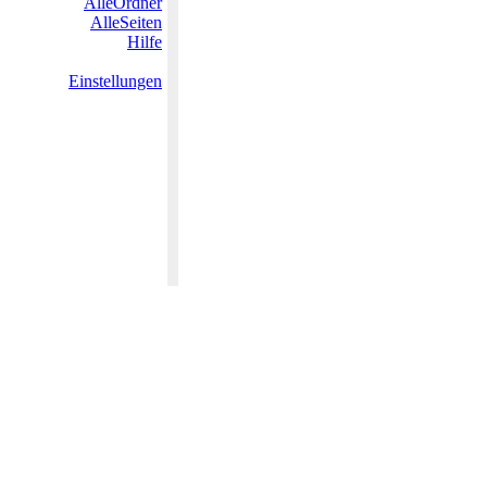
AlleOrdner
AlleSeiten
Hilfe
Einstellungen