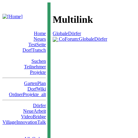
Multilink
Home
GlobaleDörfer
Neues
CoForum:GlobaleDörfer
TestSeite
DorfTratsch
Suchen
Teilnehmer
Projekte
GartenPlan
DorfWiki
OrdnerProjekte_alt
Dörfer
NeueArbeit
VideoBridge
VillageInnovationTalk