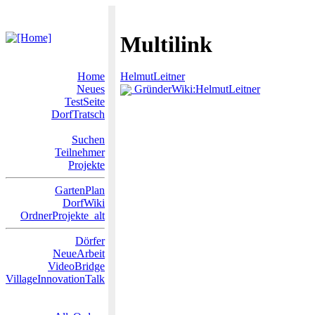
Multilink
Home
HelmutLeitner
Neues
GründerWiki:HelmutLeitner
TestSeite
DorfTratsch
Suchen
Teilnehmer
Projekte
GartenPlan
DorfWiki
OrdnerProjekte_alt
Dörfer
NeueArbeit
VideoBridge
VillageInnovationTalk