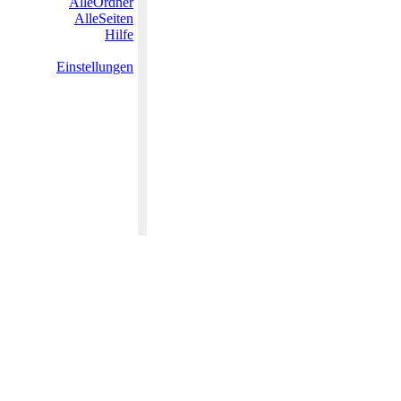
AlleOrdner
AlleSeiten
Hilfe
Einstellungen