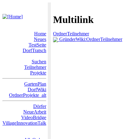
Multilink
Home
OrdnerTeilnehmer
Neues
GründerWiki:OrdnerTeilnehmer
TestSeite
DorfTratsch
Suchen
Teilnehmer
Projekte
GartenPlan
DorfWiki
OrdnerProjekte_alt
Dörfer
NeueArbeit
VideoBridge
VillageInnovationTalk