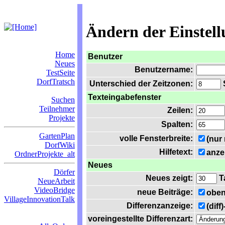
Ändern der Einstel
Home
Benutzer
Neues
Benutzername:
TestSeite
DorfTratsch
Unterschied der Zeitzonen:
S
Texteingabefenster
Suchen
Teilnehmer
Zeilen:
Projekte
Spalten:
GartenPlan
volle Fensterbreite:
(nur
DorfWiki
Hilfetext:
anze
OrdnerProjekte_alt
Neues
Dörfer
Neues zeigt:
T
NeueArbeit
VideoBridge
neue Beiträge:
oben
VillageInnovationTalk
Differenzanzeige:
(diff
voreingestellte Differenzart: