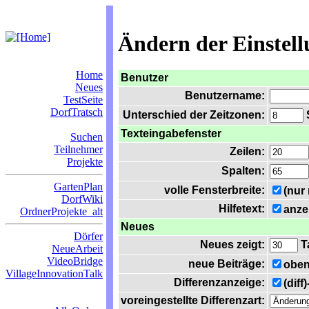
Ändern der Einstel
Home
Benutzer
Neues
Benutzername:
TestSeite
DorfTratsch
Unterschied der Zeitzonen:
S
Texteingabefenster
Suchen
Teilnehmer
Zeilen:
Projekte
Spalten:
GartenPlan
volle Fensterbreite:
(nur
DorfWiki
Hilfetext:
anze
OrdnerProjekte_alt
Neues
Dörfer
Neues zeigt:
T
NeueArbeit
VideoBridge
neue Beiträge:
oben
VillageInnovationTalk
Differenzanzeige:
(diff
voreingestellte Differenzart: