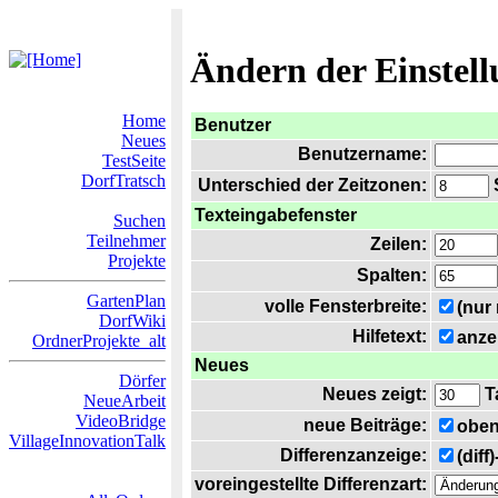
Ändern der Einstel
Home
Benutzer
Neues
Benutzername:
TestSeite
DorfTratsch
Unterschied der Zeitzonen:
S
Texteingabefenster
Suchen
Teilnehmer
Zeilen:
Projekte
Spalten:
GartenPlan
volle Fensterbreite:
(nur
DorfWiki
Hilfetext:
anze
OrdnerProjekte_alt
Neues
Dörfer
Neues zeigt:
T
NeueArbeit
VideoBridge
neue Beiträge:
oben
VillageInnovationTalk
Differenzanzeige:
(diff
voreingestellte Differenzart: