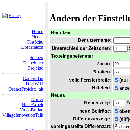
Ändern der Einstel
Home
Benutzer
Neues
Benutzername:
TestSeite
DorfTratsch
Unterschied der Zeitzonen:
S
Texteingabefenster
Suchen
Teilnehmer
Zeilen:
Projekte
Spalten:
GartenPlan
volle Fensterbreite:
(nur
DorfWiki
Hilfetext:
anze
OrdnerProjekte_alt
Neues
Dörfer
Neues zeigt:
T
NeueArbeit
VideoBridge
neue Beiträge:
oben
VillageInnovationTalk
Differenzanzeige:
(diff
voreingestellte Differenzart: