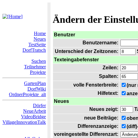
Ändern der Einstel
Home
Benutzer
Neues
Benutzername:
TestSeite
DorfTratsch
Unterschied der Zeitzonen:
S
Texteingabefenster
Suchen
Teilnehmer
Zeilen:
Projekte
Spalten:
GartenPlan
volle Fensterbreite:
(nur
DorfWiki
Hilfetext:
anze
OrdnerProjekte_alt
Neues
Dörfer
Neues zeigt:
T
NeueArbeit
VideoBridge
neue Beiträge:
oben
VillageInnovationTalk
Differenzanzeige:
(diff
voreingestellte Differenzart: