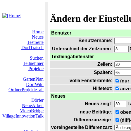
Ändern der Einstel
Home
Benutzer
Neues
Benutzername:
TestSeite
DorfTratsch
Unterschied der Zeitzonen:
S
Texteingabefenster
Suchen
Teilnehmer
Zeilen:
Projekte
Spalten:
GartenPlan
volle Fensterbreite:
(nur
DorfWiki
Hilfetext:
anze
OrdnerProjekte_alt
Neues
Dörfer
Neues zeigt:
T
NeueArbeit
VideoBridge
neue Beiträge:
oben
VillageInnovationTalk
Differenzanzeige:
(diff
voreingestellte Differenzart: