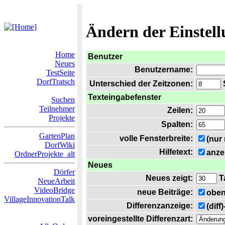
Ändern der Einstel
Home
Benutzer
Neues
Benutzername:
TestSeite
DorfTratsch
Unterschied der Zeitzonen:
S
Texteingabefenster
Suchen
Teilnehmer
Zeilen:
Projekte
Spalten:
GartenPlan
volle Fensterbreite:
(nur
DorfWiki
Hilfetext:
anze
OrdnerProjekte_alt
Neues
Dörfer
Neues zeigt:
T
NeueArbeit
VideoBridge
neue Beiträge:
oben
VillageInnovationTalk
Differenzanzeige:
(diff
voreingestellte Differenzart: