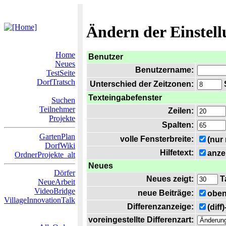
Ändern der Einstel
Home
Benutzer
Neues
Benutzername:
TestSeite
DorfTratsch
Unterschied der Zeitzonen:
S
Texteingabefenster
Suchen
Teilnehmer
Zeilen:
Projekte
Spalten:
GartenPlan
volle Fensterbreite:
(nur
DorfWiki
Hilfetext:
anze
OrdnerProjekte_alt
Neues
Dörfer
Neues zeigt:
T
NeueArbeit
VideoBridge
neue Beiträge:
oben
VillageInnovationTalk
Differenzanzeige:
(diff
voreingestellte Differenzart: