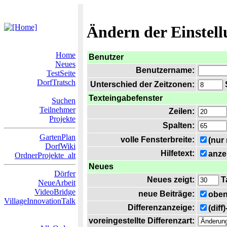
Ändern der Einstel
Home
Benutzer
Neues
Benutzername:
TestSeite
DorfTratsch
Unterschied der Zeitzonen:
S
Texteingabefenster
Suchen
Teilnehmer
Zeilen:
Projekte
Spalten:
GartenPlan
volle Fensterbreite:
(nur
DorfWiki
Hilfetext:
anze
OrdnerProjekte_alt
Neues
Dörfer
Neues zeigt:
T
NeueArbeit
VideoBridge
neue Beiträge:
oben
VillageInnovationTalk
Differenzanzeige:
(diff
voreingestellte Differenzart: