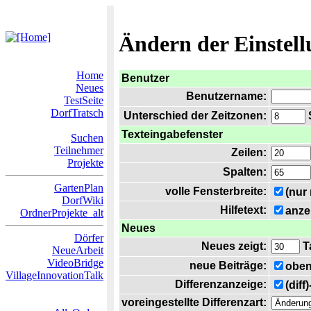
Ändern der Einstel
Home
Benutzer
Neues
Benutzername:
TestSeite
DorfTratsch
Unterschied der Zeitzonen:
S
Texteingabefenster
Suchen
Teilnehmer
Zeilen:
Projekte
Spalten:
GartenPlan
volle Fensterbreite:
(nur
DorfWiki
Hilfetext:
anze
OrdnerProjekte_alt
Neues
Dörfer
Neues zeigt:
T
NeueArbeit
VideoBridge
neue Beiträge:
oben
VillageInnovationTalk
Differenzanzeige:
(diff
voreingestellte Differenzart: