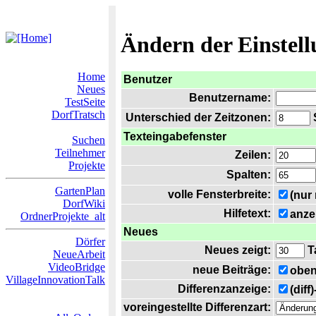
Ändern der Einstel
Home
Benutzer
Neues
Benutzername:
TestSeite
DorfTratsch
Unterschied der Zeitzonen:
S
Texteingabefenster
Suchen
Teilnehmer
Zeilen:
Projekte
Spalten:
GartenPlan
volle Fensterbreite:
(nur
DorfWiki
Hilfetext:
anze
OrdnerProjekte_alt
Neues
Dörfer
Neues zeigt:
T
NeueArbeit
VideoBridge
neue Beiträge:
oben
VillageInnovationTalk
Differenzanzeige:
(diff
voreingestellte Differenzart: