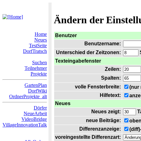
Ändern der Einstel
Home
Benutzer
Neues
Benutzername:
TestSeite
DorfTratsch
Unterschied der Zeitzonen:
S
Texteingabefenster
Suchen
Teilnehmer
Zeilen:
Projekte
Spalten:
GartenPlan
volle Fensterbreite:
(nur
DorfWiki
Hilfetext:
anze
OrdnerProjekte_alt
Neues
Dörfer
Neues zeigt:
T
NeueArbeit
VideoBridge
neue Beiträge:
oben
VillageInnovationTalk
Differenzanzeige:
(diff
voreingestellte Differenzart: