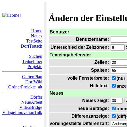
Ändern der Einstel
Home
Benutzer
Neues
Benutzername:
TestSeite
DorfTratsch
Unterschied der Zeitzonen:
S
Texteingabefenster
Suchen
Teilnehmer
Zeilen:
Projekte
Spalten:
GartenPlan
volle Fensterbreite:
(nur
DorfWiki
Hilfetext:
anze
OrdnerProjekte_alt
Neues
Dörfer
Neues zeigt:
T
NeueArbeit
VideoBridge
neue Beiträge:
oben
VillageInnovationTalk
Differenzanzeige:
(diff
voreingestellte Differenzart: