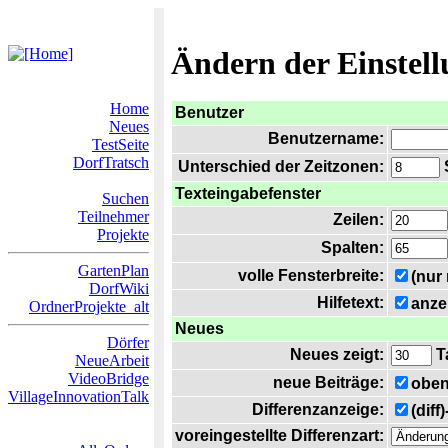
Ändern der Einstel
Home
Benutzer
Neues
Benutzername:
TestSeite
DorfTratsch
Unterschied der Zeitzonen:
S
Texteingabefenster
Suchen
Teilnehmer
Zeilen:
Projekte
Spalten:
GartenPlan
volle Fensterbreite:
(nur
DorfWiki
Hilfetext:
anze
OrdnerProjekte_alt
Neues
Dörfer
Neues zeigt:
T
NeueArbeit
VideoBridge
neue Beiträge:
oben
VillageInnovationTalk
Differenzanzeige:
(diff
voreingestellte Differenzart: