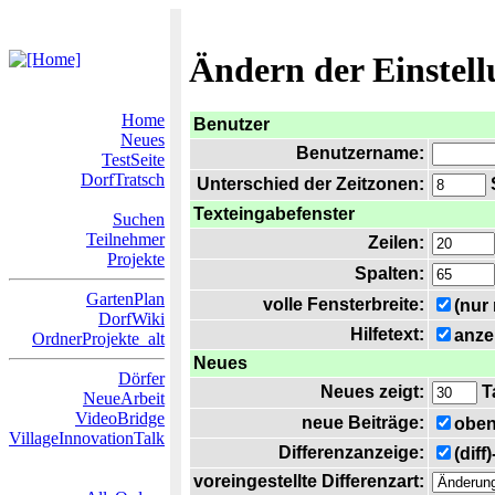
Ändern der Einstel
Home
Benutzer
Neues
Benutzername:
TestSeite
DorfTratsch
Unterschied der Zeitzonen:
S
Texteingabefenster
Suchen
Teilnehmer
Zeilen:
Projekte
Spalten:
GartenPlan
volle Fensterbreite:
(nur
DorfWiki
Hilfetext:
anze
OrdnerProjekte_alt
Neues
Dörfer
Neues zeigt:
T
NeueArbeit
VideoBridge
neue Beiträge:
oben
VillageInnovationTalk
Differenzanzeige:
(diff
voreingestellte Differenzart: