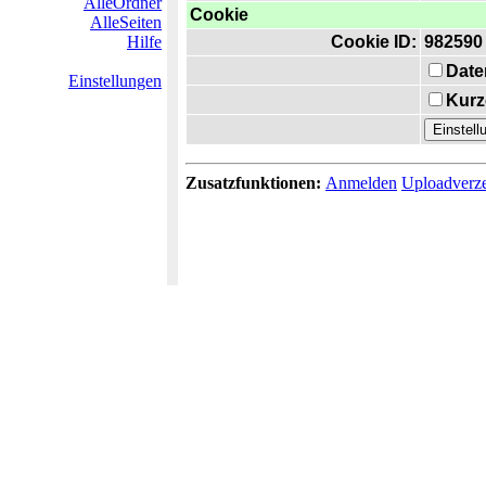
AlleOrdner
Cookie
AlleSeiten
Hilfe
Cookie ID:
982590
Date
Einstellungen
Kurz
Zusatzfunktionen:
Anmelden
Uploadverze