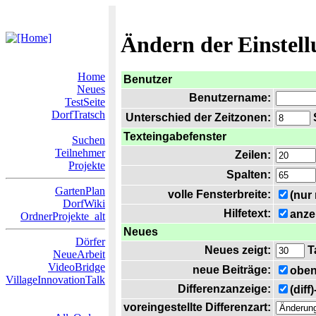
Ändern der Einstel
Home
Benutzer
Neues
Benutzername:
TestSeite
DorfTratsch
Unterschied der Zeitzonen:
S
Texteingabefenster
Suchen
Teilnehmer
Zeilen:
Projekte
Spalten:
GartenPlan
volle Fensterbreite:
(nur
DorfWiki
Hilfetext:
anze
OrdnerProjekte_alt
Neues
Dörfer
Neues zeigt:
T
NeueArbeit
VideoBridge
neue Beiträge:
oben
VillageInnovationTalk
Differenzanzeige:
(diff
voreingestellte Differenzart: