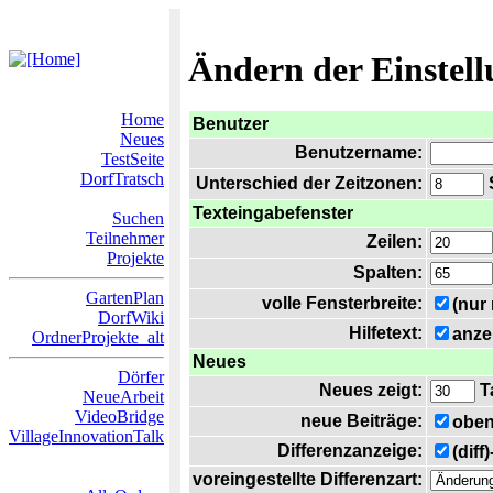
Ändern der Einstel
Home
Benutzer
Neues
Benutzername:
TestSeite
DorfTratsch
Unterschied der Zeitzonen:
S
Texteingabefenster
Suchen
Teilnehmer
Zeilen:
Projekte
Spalten:
GartenPlan
volle Fensterbreite:
(nur
DorfWiki
Hilfetext:
anze
OrdnerProjekte_alt
Neues
Dörfer
Neues zeigt:
T
NeueArbeit
VideoBridge
neue Beiträge:
oben
VillageInnovationTalk
Differenzanzeige:
(diff
voreingestellte Differenzart: