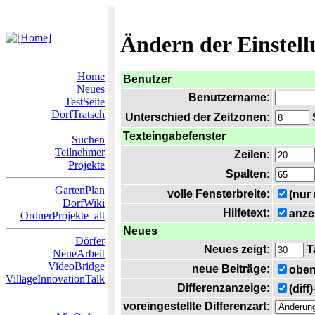
Ändern der Einstel
Home
Benutzer
Neues
Benutzername:
TestSeite
DorfTratsch
Unterschied der Zeitzonen:
S
Texteingabefenster
Suchen
Teilnehmer
Zeilen:
Projekte
Spalten:
GartenPlan
volle Fensterbreite:
(nur
DorfWiki
Hilfetext:
anze
OrdnerProjekte_alt
Neues
Dörfer
Neues zeigt:
T
NeueArbeit
VideoBridge
neue Beiträge:
oben
VillageInnovationTalk
Differenzanzeige:
(diff
voreingestellte Differenzart: