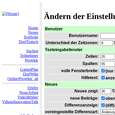
Ändern der Einstel
Home
Benutzer
Neues
Benutzername:
TestSeite
DorfTratsch
Unterschied der Zeitzonen:
S
Texteingabefenster
Suchen
Teilnehmer
Zeilen:
Projekte
Spalten:
GartenPlan
volle Fensterbreite:
(nur
DorfWiki
Hilfetext:
anze
OrdnerProjekte_alt
Neues
Dörfer
Neues zeigt:
T
NeueArbeit
VideoBridge
neue Beiträge:
oben
VillageInnovationTalk
Differenzanzeige:
(diff
voreingestellte Differenzart: