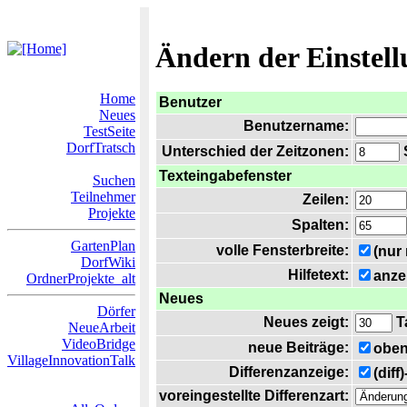
Ändern der Einstel
Home
Benutzer
Neues
Benutzername:
TestSeite
DorfTratsch
Unterschied der Zeitzonen:
S
Texteingabefenster
Suchen
Teilnehmer
Zeilen:
Projekte
Spalten:
GartenPlan
volle Fensterbreite:
(nur
DorfWiki
Hilfetext:
anze
OrdnerProjekte_alt
Neues
Dörfer
Neues zeigt:
T
NeueArbeit
VideoBridge
neue Beiträge:
oben
VillageInnovationTalk
Differenzanzeige:
(diff
voreingestellte Differenzart: