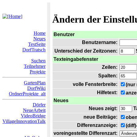
Ändern der Einstel
Home
Benutzer
Neues
Benutzername:
TestSeite
DorfTratsch
Unterschied der Zeitzonen:
S
Texteingabefenster
Suchen
Teilnehmer
Zeilen:
Projekte
Spalten:
GartenPlan
volle Fensterbreite:
(nur
DorfWiki
Hilfetext:
anze
OrdnerProjekte_alt
Neues
Dörfer
Neues zeigt:
T
NeueArbeit
VideoBridge
neue Beiträge:
oben
VillageInnovationTalk
Differenzanzeige:
(diff
voreingestellte Differenzart: