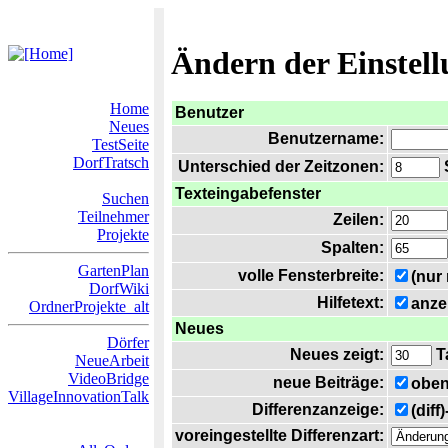
Ändern der Einstel
Home
Benutzer
Neues
Benutzername:
TestSeite
DorfTratsch
Unterschied der Zeitzonen:
S
Texteingabefenster
Suchen
Teilnehmer
Zeilen:
Projekte
Spalten:
GartenPlan
volle Fensterbreite:
(nur
DorfWiki
Hilfetext:
anze
OrdnerProjekte_alt
Neues
Dörfer
Neues zeigt:
T
NeueArbeit
VideoBridge
neue Beiträge:
oben
VillageInnovationTalk
Differenzanzeige:
(diff
voreingestellte Differenzart: