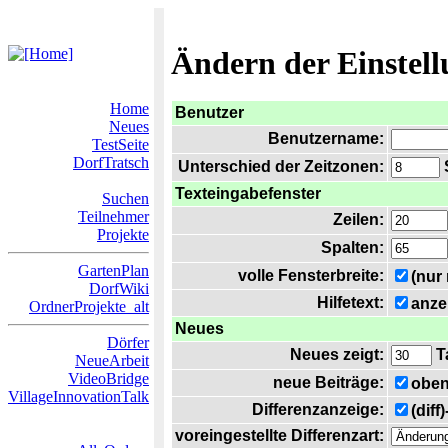
Ändern der Einstel
Home
Benutzer
Neues
Benutzername:
TestSeite
DorfTratsch
Unterschied der Zeitzonen:
S
Texteingabefenster
Suchen
Teilnehmer
Zeilen:
Projekte
Spalten:
GartenPlan
volle Fensterbreite:
(nur
DorfWiki
Hilfetext:
anze
OrdnerProjekte_alt
Neues
Dörfer
Neues zeigt:
T
NeueArbeit
VideoBridge
neue Beiträge:
oben
VillageInnovationTalk
Differenzanzeige:
(diff
voreingestellte Differenzart: